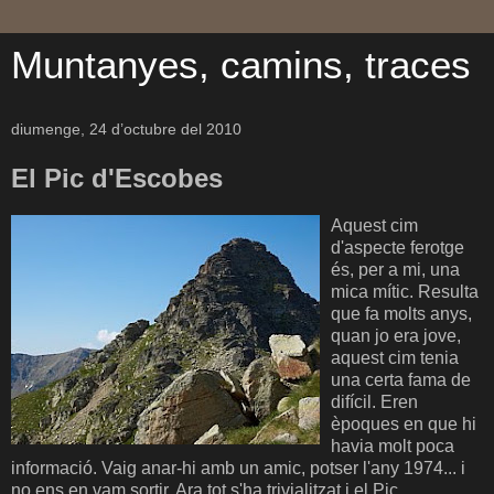
Muntanyes, camins, traces
diumenge, 24 d’octubre del 2010
El Pic d'Escobes
Aquest cim
d'aspecte ferotge
és, per a mi, una
mica mític. Resulta
que fa molts anys,
quan jo era jove,
aquest cim tenia
una certa fama de
difícil. Eren
èpoques en que hi
havia molt poca
informació. Vaig anar-hi amb un amic, potser l'any 1974... i
no ens en vam sortir. Ara tot s'ha trivialitzat i el Pic