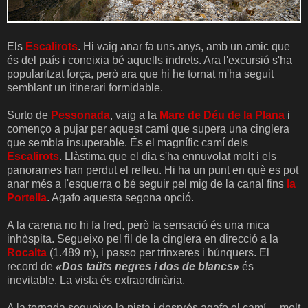
Els
Escalirots
. Hi vaig anar fa uns anys, amb un amic que
és del país i coneixia bé aquells indrets. Ara l'excursió s'ha
popularitzat força, però ara que hi he tornat m'ha seguit
semblant un itinerari formidable.
Surto de
Pessonada
, vaig a la
Mare de Déu de la Plana
i
començo a pujar per aquest camí que supera una cinglera
que sembla insuperable. És el magnífic camí dels
Escalirots
. Llàstima que el dia s'ha ennuvolat molt i els
panorames han perdut el relleu. Hi ha un punt en què es pot
anar més a l'esquerra o bé seguir pel mig de la canal fins
la
Portella
. Agafo aquesta segona opció.
A la carena no hi fa fred, però la sensació és una mica
inhòspita. Segueixo pel fil de la cinglera en direcció a la
Rocalta
(1.489 m), i passo per trinxeres i búnquers. El
record de
«Dos taüts negres i dos de blancs»
és
inevitable. La vista és extraordinària.
A la tornada segueixo la pista i després agafo el camí —molt