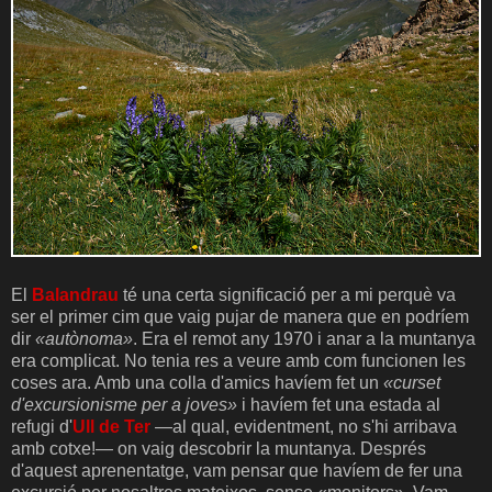
El
Balandrau
té una certa significació per a mi perquè va
ser el primer cim que vaig pujar de manera que en podríem
dir
«autònoma»
. Era el remot any 1970 i anar a la muntanya
era complicat. No tenia res a veure amb com funcionen les
coses ara. Amb una colla d'amics havíem fet un
«curset
d'excursionisme per a joves»
i havíem fet una estada al
refugi d'
Ull de Ter
—al qual, evidentment, no s'hi arribava
amb cotxe!— on vaig descobrir la muntanya. Després
d'aquest aprenentatge, vam pensar que havíem de fer una