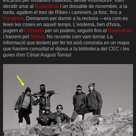
excursió per nosaltres mateixos, sense «monitors». Vam
decidir anar al
Balandrau
i un dissabte de novembre, a la
tarda, agafem el tren de Ribes i caminem, ja fosc, fins a
Pardines
. Demanem per dormir a la rectoria —era com es
feien les coses en aquell temps. L'endemà, ben d'hora,
pugem el
Cerverís
per on podem, seguim fins el
Balandrau
i baixem pel
Serrat
. No recordo com vam tornar. La
informació que teníem per fer tot això consistia en un mapa
que havíem consultat el dijous a la biblioteca del CEC i les
guies d'en Cèsar August Torras!