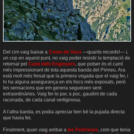
Del cim vaig baixar a
Coma de Vaca
—quants records!— i,
un cop en aquest punt, no vaig poder resistir la temptació de
retornar pel
Camí dels Enginyers
, que potser és el camí
més impressionant de tota aquesta banda del Pirineu. Ara
està molt més fresat que la primera vegada que el vaig fer, i
hi ha alguna assegurança en els llocs més exposats, però
les sensacions que em genera segueixen sent
extraordinàries. Vaig fer-lo poc a poc, gaudint de cada
raconada, de cada canal vertiginosa.
A l'altra banda, es podia apreciar ben bé la pujada directa
que havia fet.
Finalment, quan vaig arribar a
les Pedrisses
, com que tenia