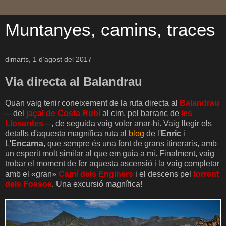
Muntanyes, camins, traces
dimarts, 1 d’agost del 2017
Via directa al Balandrau
Quan vaig tenir coneixement de la ruta directa al
Balandrau
—del
jaçal de Costa Rubí
al cim, pel barranc de
les
Llosardes
—, de seguida vaig voler anar-hi. Vaig llegir els
detalls d'aquesta magnífica ruta al
blog
de l'
Enric
i
L'
Encarna
, que sempre és una font de grans itineraris, amb
un esperit molt similar al que em guia a mi. Finalment, vaig
trobar el moment de fer aquesta ascensió i la vaig completar
amb el «gran»
Camí dels Enginers
i el descens pel
torrent
dels Fossos
. Una excursió magnífica!