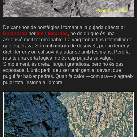
Deixant-nos de nostàlgies i tornant a la pujada directa al
Balandrau
per
les Llosardes
, he de dir que és una
ascensió molt recomanable. La vaig trobar fins i tot millor del
que esperava. Són
mil metres
de desnivell, per un terreny
dret i ferreny on cal sovint ajudar-se amb les mans. Però la
ruta té una certa lògica: no és cap pujada salvatge.
Simplement, és dreta, llarga i grandiosa, però no és pas
exposada. L'únic perill deu ser tenir gent al davant que
pugui fer baixar pedres. Quan fa calor —com ara— s'agraeix
pujar tota l'estona a l'ombra.