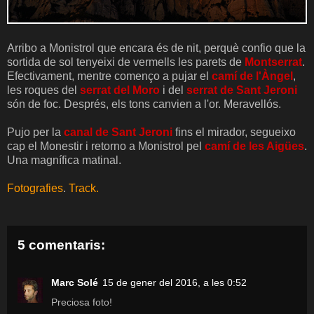
Arribo a Monistrol que encara és de nit, perquè confio que la
sortida de sol tenyeixi de vermells les parets de
Montserrat
.
Efectivament, mentre començo a pujar el
camí de l'Àngel
,
les roques del
serrat del Moro
i del
serrat de Sant Jeroni
són de foc. Després, els tons canvien a l'or. Meravellós.
Pujo per la
canal de Sant Jeroni
fins el mirador, segueixo
cap el Monestir i retorno a Monistrol pel
camí de les Aigües
.
Una magnífica matinal.
Fotografies
.
Track.
5 comentaris:
Marc Solé
15 de gener del 2016, a les 0:52
Preciosa foto!