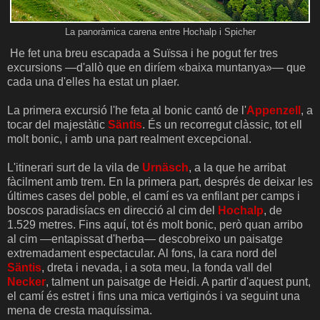
La panoràmica carena entre Hochalp i Spicher
He fet una breu escapada a Suïssa i he pogut fer tres
excursions —d'allò que en diríem «baixa muntanya»— que
cada una d'elles ha estat un plaer.
La primera excursió l'he feta al bonic cantó de l'
Appenzell
, a
tocar del majestàtic
Säntis
. És un recorregut clàssic, tot ell
molt bonic, i amb una part realment excepcional.
L'itinerari surt de la vila de
Urnäsch
, a la que he arribat
fàcilment amb trem. En la primera part, després de deixar les
últimes cases del poble, el camí es va enfilant per camps i
boscos paradisíacs en direcció al cim del
Hochalp
, de
1.529 metres. Fins aquí, tot és molt bonic, però quan arribo
al cim —entapissat d'herba— descobreixo un paisatge
extremadament espectacular. Al fons, la cara nord del
Säntis
, dreta i nevada, i a sota meu, la fonda vall del
Necker
, talment un paisatge de Heidi. A partir d'aquest punt,
el camí és estret i fins una mica vertiginós i va seguint una
mena de cresta maquíssima.