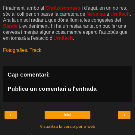
Finalment, arribo al
Chräzerenpass
i d'aquí, en un no res,
sóc al coll per on passa la carretera de
Nesslau
a
Urnäsch
.
Ara fa un sol radiant, que dóna llum a les congestes del
Säntis
i, evidentment, hi ha un restaurantet on puc fer una
cervesa i menjar alguna cosa mentre espero l'autobús que
em tornarà a l'estació d'
Urnäsch
.
Fotografies
.
Track.
Cap comentari:
Publica un comentari a l'entrada
‹
›
Inici
Visualitza la versió per a web