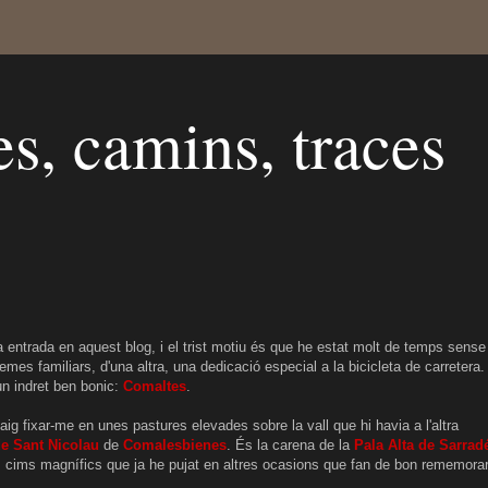
s, camins, traces
 entrada en aquest blog, i el trist motiu és que he estat molt de temps sense
mes familiars, d'una altra, una dedicació especial a la bicicleta de carretera.
un indret ben bonic:
Comaltes
.
vaig fixar-me en unes pastures elevades sobre la vall que hi havia a l'altra
de Sant Nicolau
de
Comalesbienes
. És la carena de la
Pala Alta de Sarrad
, cims magnífics que ja he pujat en altres ocasions que fan de bon rememorar