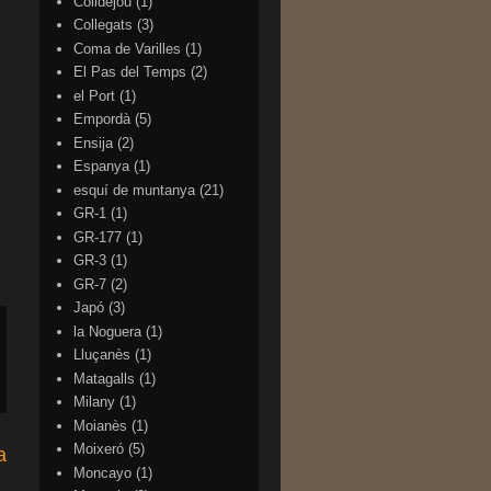
Colldejou
(1)
Collegats
(3)
Coma de Varilles
(1)
El Pas del Temps
(2)
el Port
(1)
Empordà
(5)
Ensija
(2)
Espanya
(1)
esquí de muntanya
(21)
GR-1
(1)
GR-177
(1)
GR-3
(1)
GR-7
(2)
Japó
(3)
la Noguera
(1)
Lluçanès
(1)
Matagalls
(1)
Milany
(1)
Moianès
(1)
Moixeró
(5)
a
Moncayo
(1)