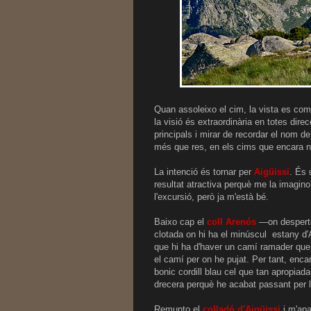
Quan assoleixo el cim, la vista es co
la visió és extraordinària en totes dir
principals i mirar de recordar el nom d
més que res, en els cims que encara n
La intenció és tornar per
Aigüissi
. És 
resultat atractiva perquè me la imagino s
l'excursió, però ja m'està bé.
Baixo cap el
coll Arenós
—on desperto
clotada on hi ha el minúscul estany d'
que hi ha d'haver un camí ramader que
el camí per on he pujat. Per tant, enc
bonic cordill blau cel que tan apropi
drecera perquè he acabat passant per l
Remunto el
colladó d'Aigüissi
i m'apa