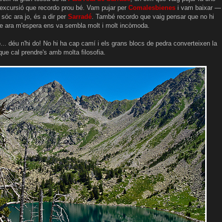
 excursió que recordo prou bé. Vam pujar per
Comalesbienes
i vam baixar —
sóc ara jo, és a dir per
Sarradé
. També recordo que vaig pensar que no hi
ue ara m'espera ens va sembla molt i molt incòmoda.
ò... déu n'hi do! No hi ha cap camí i els grans blocs de pedra converteixen la
e cal prendre's amb molta filosofia.