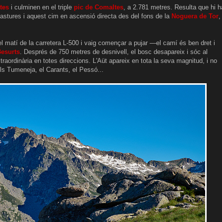
tes
i culminen en el triple
pic de Comaltes
, a 2.781 metres. Resulta que hi h
astures i aquest cim en ascensió directa des del fons de la
Noguera de Tor
,
 del matí de la carretera L-500 i vaig començar a pujar —el camí és ben dret i
esurts
. Després de 750 metres de desnivell, el bosc desapareix i sóc al
xtraordinària en totes direccions. L'Aüt apareix en tota la seva magnitud, i no
els Tumeneja, el Carants, el Pessó...