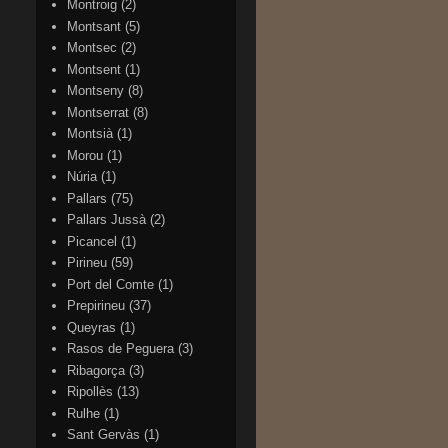
Montroig
(2)
Montsant
(5)
Montsec
(2)
Montsent
(1)
Montseny
(8)
Montserrat
(8)
Montsià
(1)
Morou
(1)
Núria
(1)
Pallars
(75)
Pallars Jussà
(2)
Picancel
(1)
Pirineu
(59)
Port del Comte
(1)
Prepirineu
(37)
Queyras
(1)
Rasos de Peguera
(3)
Ribagorça
(3)
Ripollès
(13)
Rulhe
(1)
Sant Gervàs
(1)