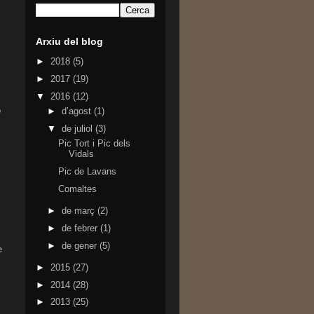
Arxiu del blog
►
2018
(5)
►
2017
(19)
▼
2016
(12)
ò
►
d’agost
(1)
▼
de juliol
(3)
Pic Tort i Pic dels
Vidals
Pic de Lavans
Comaltes
►
de març
(2)
►
de febrer
(1)
►
de gener
(5)
e
►
2015
(27)
►
2014
(28)
►
2013
(25)