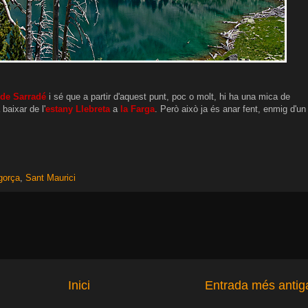
 de Sarradé
i sé que a partir d'aquest punt, poc o molt, hi ha una mica de
baixar de l'
estany Llebreta
a
la Farga
. Però això ja és anar fent, enmig d'un
gorça
,
Sant Maurici
Inici
Entrada més antig