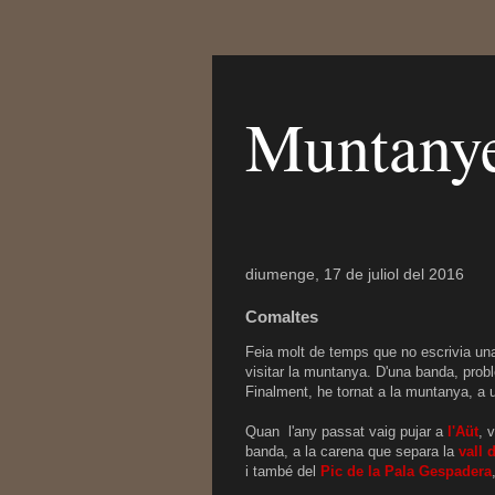
Muntanye
diumenge, 17 de juliol del 2016
Comaltes
Feia molt de temps que no escrivia una
visitar la muntanya. D'una banda, proble
Finalment, he tornat a la muntanya, a 
Quan l'any passat vaig pujar a
l'Aüt
, 
banda, a la carena que separa la
vall 
i també del
Pic de la Pala Gespadera