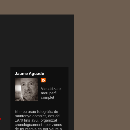
Jaume Aguadé
Visualitza el
meu perfil
complet
El meu arxiu fotogràfic de
muntanya complet, des del
é
1970 fins avui, organitzat
.
cronològicament i per zones
de muntanya es pot veure a