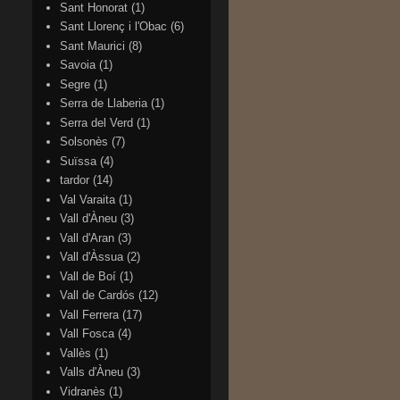
Sant Honorat
(1)
Sant Llorenç i l'Obac
(6)
Sant Maurici
(8)
Savoia
(1)
Segre
(1)
Serra de Llaberia
(1)
Serra del Verd
(1)
Solsonès
(7)
Suïssa
(4)
tardor
(14)
Val Varaita
(1)
Vall d'Àneu
(3)
Vall d'Aran
(3)
Vall d'Àssua
(2)
Vall de Boí
(1)
Vall de Cardós
(12)
Vall Ferrera
(17)
Vall Fosca
(4)
Vallès
(1)
Valls d'Àneu
(3)
Vidranès
(1)