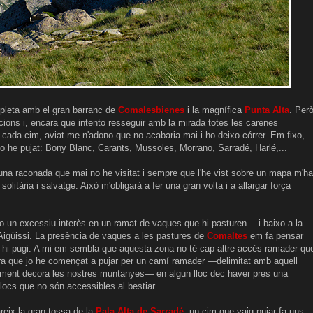
mpleta amb el gran barranc de
Comalesbienes
i la magnífica
Punta Alta
. Per
eccions i, encara que intento resseguir amb la mirada totes les carenes
e cada cim, aviat me n'adono que no acabaria mai i ho deixo córrer. Em fixo,
o he pujat: Bony Blanc, Carants, Mussoles, Morrano, Sarradé, Harlé,...
una raconada que mai no he visitat i sempre que l'he vist sobre un mapa m'ha
olitària i salvatge. Això m'obligarà a fer una gran volta i a allargar força
 un excessiu interès en un ramat de vaques que hi pasturen— i baixo a la
Aigüissi. La presència de vaques a les pastures de
Comaltes
em fa pensar
 hi pugi. A mi em sembla que aquesta zona no té cap altre accés ramader qu
ara que jo he començat a pujar per un camí ramader —delimitat amb aquell
adament decora les nostres muntanyes— en algun lloc dec haver pres una
locs que no són accessibles al bestiar.
reix la gran tossa de la
Pala Alta de Sarradé
, un cim que vaig pujar fa uns