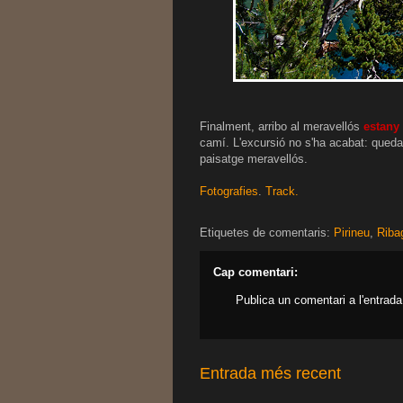
Finalment, arribo al meravellós
estany
camí. L'excursió no s'ha acabat: queda 
paisatge meravellós.
Fotografies
.
Track.
Etiquetes de comentaris:
Pirineu
,
Riba
Cap comentari:
Publica un comentari a l'entrada
Entrada més recent