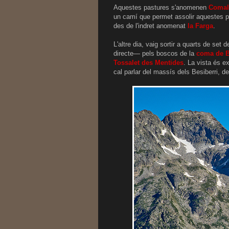
Aquestes pastures s'anomenen
Comal
un camí que permet assolir aquestes p
des de l'indret anomenat
la Farga
.
L'altre dia, vaig sortir a quarts de set
directe— pels boscos de la
coma de B
Tossalet des Mentides
. La vista és e
cal parlar del massís dels Besiberri, d