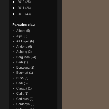
►
2012
(25)
►
2011
(26)
►
2010
(43)
Paraules clau
Albera
(5)
Alps
(6)
Alt Urgell
(6)
Andorra
(6)
Aubenç
(2)
Berguedà
(24)
Bertí
(1)
Bonaigua
(2)
Boumort
(1)
Busa
(3)
Cadí
(5)
Canadà
(1)
Carlit
(1)
Catllaràs
(2)
Cerdanya
(9)